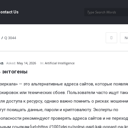
ontact Us
/
Q 3044
N
on
Asked:
May 14, 2026
In:
Artificial Intelligence
 энтогены
зеркала» — это альтернативные адреса сайтов, которые появл
окировок или технических сбоев. Пользователи часто ищут так
ля доступа к ресурсу, однако важно помнить о рисках: мошенн
гут похищать данные, пароли и криптовалюту. Эксперты по
опасности рекомендуют проверять адреса сайтов и не переход
ным ссылкам.[url=https://1001idej.ru/polnyj-gajd-kak-popast-na-kr