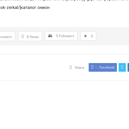
sok-zerkal/]каталог онион
0
Followers
0
Answers
8
Views
Facebook
Share
Leave An Answer