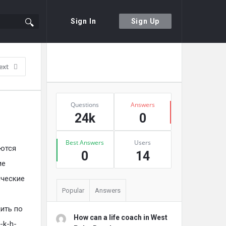
Sign In
Sign Up
Sidebar
Ask A Question
ext
Stats
Questions
Answers
24k
0
Best Answers
Users
яются
0
14
ие
ические
Popular
Answers
ить по
How can a life coach in West
-k-h-