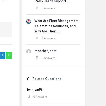
Palm Beach support ...
0 Answers
What Are Fleet Management
Telematics Solutions, and
Why Are They ...
0 Answers
mostbet_ospt
0 Answers
Related Questions
1win_zcPt
0 Answers