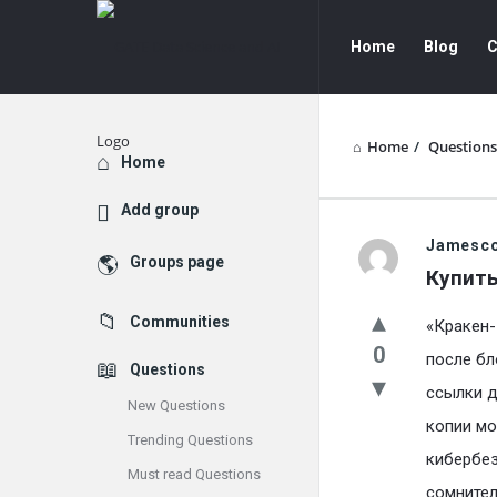
GATE
GATE
Home
Blog
C
Data
Data
Science
Science
and
and
Home
/
Questions
Explore
Home
AI
AI
Add group
Navigation
GATE
Jamesc
Groups page
Купить
Data
Communities
«Кракен-
Science
0
после бл
Questions
and
ссылки д
New Questions
AI
копии мо
Trending Questions
кибербез
Latest
Must read Questions
сомнитель