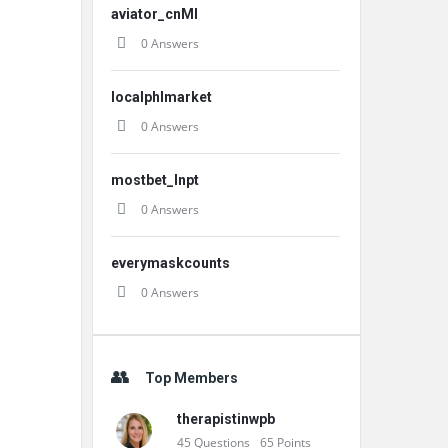
aviator_cnMl
0 Answers
localphlmarket
0 Answers
mostbet_lnpt
0 Answers
everymaskcounts
0 Answers
Top Members
therapistinwpb
45
Questions
65
Points